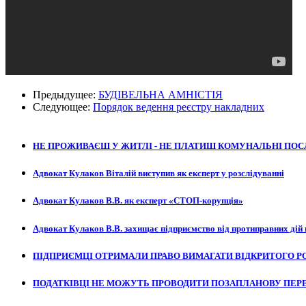
Предыдущее:
БУДІВЕЛЬНА АМНІСТІЯ
Следующее:
Порядок ведення реєстру накладних
НЕ ПРОЖИВАЄШ У ЖИТЛІ - НЕ ПЛАТИШ КОМУНАЛЬНІ ПОС
Адвокат Кулаков Віталій виступив як експерт у розслідуванні
Адвокат Кулаков В.В. як експерт «СТОП-корупція»
Адвокат Кулаков В.В. захищає підприємство від протиправних дій 
ПІДПРИЄМЦІ ОТРИМАЛИ ПРАВО ВИМАГАТИ ВІДКРИТОГО Р
ПОДАТКІВЦІ НЕ МОЖУТЬ ПРОВОДИТИ ПОЗАПЛАНОВУ ПЕРЕ