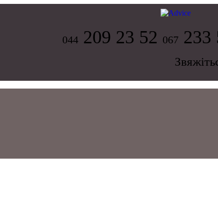
209 23 52
233 
044
067
Звяжіть