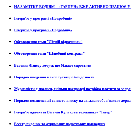
НА ЗАМІТКУ ВОДІЯМ – «ГАРПУН» ВЖЕ АКТИВНО ПРАЦЮЄ У
Інтерв'ю у програмі «Подробиці»
Інтерв'ю у програмі «Подробиці»
Обговорення теми "Літній відпочинок"
Обговорення теми "Шлюбний контракт"
Ведення бізнесу хочуть ще більше спростити
Порядок введення в експлуатацію без дозволу
Журналісти дізналися, скільки насправді потрібно платити за загр
Порядок компенсації єдиного внеску на загальнообов'язкове держ
Інтерв'ю адвоката Віталія Кулакова телеканалу "Інтер"
Реєстр виданих та отриманих податкових накладних