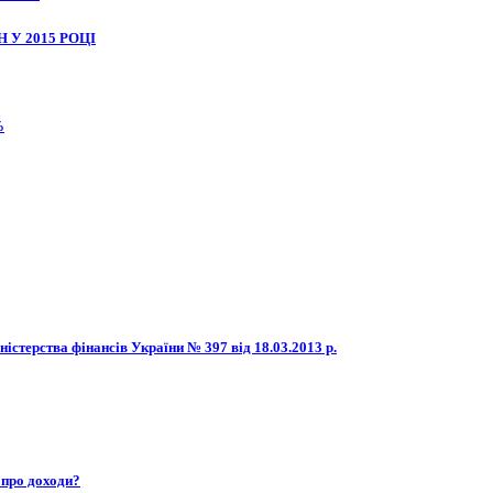
 У 2015 РОЦІ
%
істерства фінансів України № 397 від 18.03.2013 р.
 про доходи?