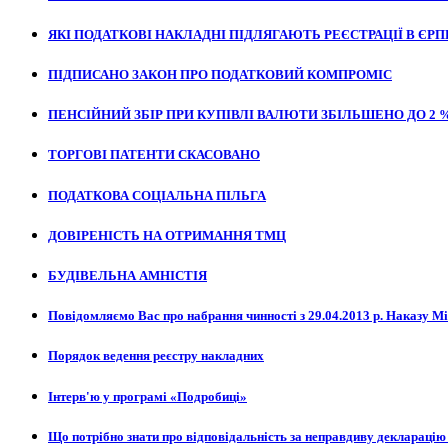
ЯКІ ПОДАТКОВІ НАКЛАДНІ ПІДЛЯГАЮТЬ РЕЄСТРАЦІЇ В ЄРПН
ПІДПИСАНО ЗАКОН ПРО ПОДАТКОВИЙ КОМПРОМІС
ПЕНСІЙНИЙ ЗБІР ПРИ КУПІВЛІ ВАЛЮТИ ЗБІЛЬШЕНО ДО 2 
ТОРГОВІ ПАТЕНТИ СКАСОВАНО
ПОДАТКОВА СОЦІАЛЬНА ПІЛЬГА
ДОВІРЕНІСТЬ НА ОТРИМАННЯ ТМЦ
БУДІВЕЛЬНА АМНІСТІЯ
Повідомляємо Вас про набрання чинності з 29.04.2013 р. Наказу Мін
Порядок ведення реєстру накладних
Інтерв'ю у програмі «Подробиці»
Що потрібно знати про відповідальність за неправдиву декларацію