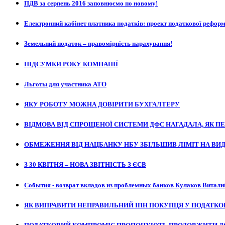
ПДВ за серпень 2016 заповнюємо по новому!
Електронний кабінет платника податків: проект податкової реформ
Земельний податок – правомірність нарахування!
ПІДСУМКИ РОКУ КОМПАНІЇ
Льготы для участника АТО
ЯКУ РОБОТУ МОЖНА ДОВІРИТИ БУХГАЛТЕРУ
ВІДМОВА ВІД СПРОЩЕНОЇ СИСТЕМИ ДФС НАГАДАЛА, ЯК 
ОБМЕЖЕННЯ ВІД НАЦБАНКУ НБУ ЗБІЛЬШИВ ЛІМІТ НА ВИД
З 30 КВІТНЯ – НОВА ЗВІТНІСТЬ З ЄСВ
События - возврат вкладов из проблемных банков Кулаков Витали
ЯК ВИПРАВИТИ НЕПРАВИЛЬНИЙ ІПН ПОКУПЦЯ У ПОДАТКО