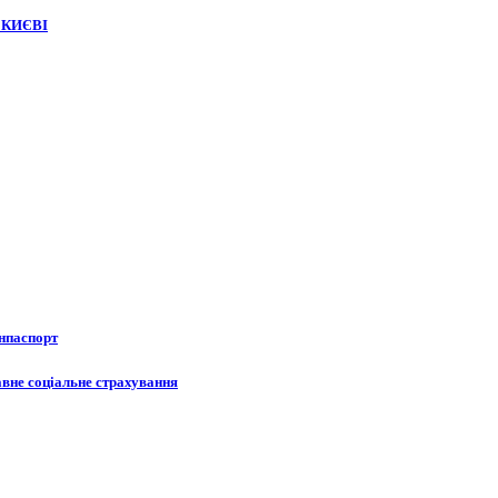
 КИЄВІ
анпаспорт
авне соціальне страхування