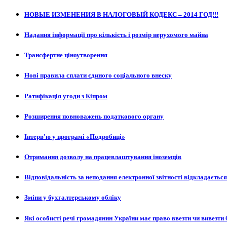
НОВЫЕ ИЗМЕНЕНИЯ В НАЛОГОВЫЙ КОДЕКС – 2014 ГОД!!!
Надання інформації про кількість і розмір нерухомого майна
Трансфертне ціноутворення
Нові правила сплати єдиного соціального внеску
Ратифікація угоди з Кіпром
Розширення повноважень податкового органу
Інтерв'ю у програмі «Подробиці»
Отримання дозволу на працевлаштування іноземців
Відповідальність за неподання електронної звітності відкладається
Зміни у бухгалтерському обліку
Які особисті речі громадянин України має право ввезти чи вивезти 