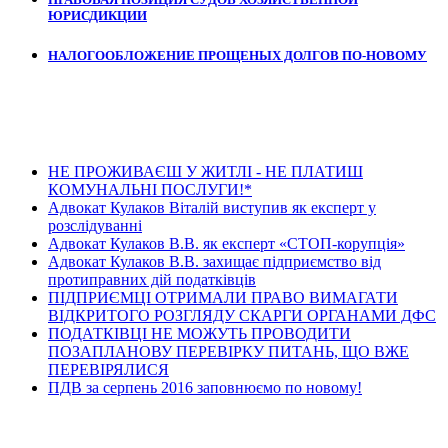
ЮРИСДИКЦИИ
НАЛОГООБЛОЖЕНИЕ ПРОЩЕНЫХ ДОЛГОВ ПО-НОВОМУ
Останні новини
НЕ ПРОЖИВАЄШ У ЖИТЛІ - НЕ ПЛАТИШ
КОМУНАЛЬНІ ПОСЛУГИ!*
Адвокат Кулаков Віталій виступив як експерт у
розслідуванні
Адвокат Кулаков В.В. як експерт «СТОП-корупція»
Адвокат Кулаков В.В. захищає підприємство від
протиправних дій податківців
ПІДПРИЄМЦІ ОТРИМАЛИ ПРАВО ВИМАГАТИ
ВІДКРИТОГО РОЗГЛЯДУ СКАРГИ ОРГАНАМИ ДФС
ПОДАТКІВЦІ НЕ МОЖУТЬ ПРОВОДИТИ
ПОЗАПЛАНОВУ ПЕРЕВІРКУ ПИТАНЬ, ЩО ВЖЕ
ПЕРЕВІРЯЛИСЯ
ПДВ за серпень 2016 заповнюємо по новому!
Останні статті