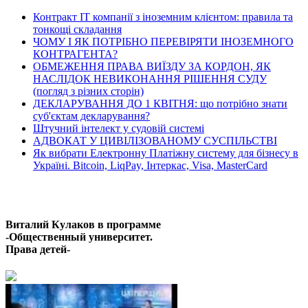
Контракт ІТ компанії з іноземним клієнтом: правила та
тонкощі складання
ЧОМУ І ЯК ПОТРІБНО ПЕРЕВІРЯТИ ІНОЗЕМНОГО
КОНТРАГЕНТА?
ОБМЕЖЕННЯ ПРАВА ВИЇЗДУ ЗА КОРДОН, ЯК
НАСЛІДОК НЕВИКОНАННЯ РІШЕННЯ СУДУ
(погляд з різних сторін)
ДЕКЛАРУВАННЯ ДО 1 КВІТНЯ: що потрібно знати
суб'єктам декларування?
Штучний інтелект у судовій системі
АДВОКАТ У ЦИВІЛІЗОВАНОМУ СУСПІЛЬСТВІ
Як вибрати Електронну Платіжну систему для бізнесу в
Україні. Bitcoin, LiqPay, Інтеркас, Visa, MasterCard
Останні відео
Виталий Кулаков в программе
-Общественный университет.
Права детей-