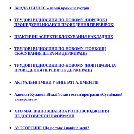
ВЛАДА І БІЗНЕС – перші кроки назустріч
ТРУДОВІ ВІДНОСИНИ ПО-НОВОМУ (ПОРЯДОК І
ПРОЦЕДУРНІ НЮАНСИ ПРОВЕДЕННЯ ПЕРЕВІРОК)
ПРАКТИЧНІ АСПЕКТИ БЛОКУВАННЯ НАКЛАДНИХ
ТРУДОВІ ВІДНОСИНИ ПО-НОВОМУ (ТОНКОЩІ
СКАСУВАННЯ ШТРАФІВ ДЕРЖПРАЦІ)
ТРУДОВІ ВІДНОСИНИ ПО-НОВОМУ (НОВІ ПРАВИЛА
ПРОВЕДЕННЯ ПЕРЕВІРОК ДЕРЖПРАЦІ)
АКТУАЛЬНІ ЗМІНИ У ВИПЛАТІ АЛІМЕНТІВ
Адвокат Кулаков Віталій став гостем програми «Суспільний
університет»
ХТО МАЄ ВІДПОВІДАТИ ЗА РОЗПОВСЮДЖЕННЯ
НЕДОСТОВІРНОЇ ІНФОРМАЦІЇ
АУТСОРСИНГ. Що це таке і навіщо мені?