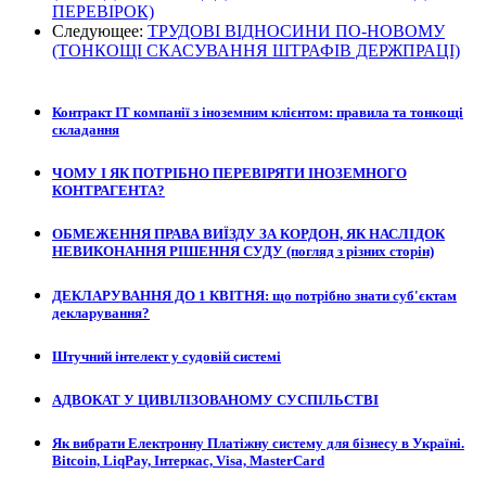
ПЕРЕВІРОК)
Следующее:
ТРУДОВІ ВІДНОСИНИ ПО-НОВОМУ
(ТОНКОЩІ СКАСУВАННЯ ШТРАФІВ ДЕРЖПРАЦІ)
Контракт ІТ компанії з іноземним клієнтом: правила та тонкощі
складання
ЧОМУ І ЯК ПОТРІБНО ПЕРЕВІРЯТИ ІНОЗЕМНОГО
КОНТРАГЕНТА?
ОБМЕЖЕННЯ ПРАВА ВИЇЗДУ ЗА КОРДОН, ЯК НАСЛІДОК
НЕВИКОНАННЯ РІШЕННЯ СУДУ (погляд з різних сторін)
ДЕКЛАРУВАННЯ ДО 1 КВІТНЯ: що потрібно знати суб'єктам
декларування?
Штучний інтелект у судовій системі
АДВОКАТ У ЦИВІЛІЗОВАНОМУ СУСПІЛЬСТВІ
Як вибрати Електронну Платіжну систему для бізнесу в Україні.
Bitcoin, LiqPay, Інтеркас, Visa, MasterCard