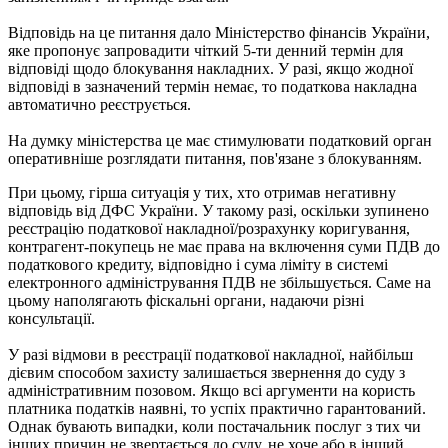
Відповідь на це питання дало Міністерство фінансів України,
яке пропонує запровадити чіткий 5-ти денний термін для
відповіді щодо блокування накладних. У разі, якщо жодної
відповіді в зазначений термін немає, то податкова накладна
автоматично реєструється.
На думку міністерства це має стимулювати податковий орган
оперативніше розглядати питання, пов'язане з блокуванням.
При цьому, гірша ситуація у тих, хто отримав негативну
відповідь від ДФС України. У такому разі, оскільки зупинено
реєстрацію податкової накладної/розрахунку коригування,
контрагент-покупець не має права на включення суми ПДВ до
податкового кредиту, відповідно і сума ліміту в системі
електронного адміністрування ПДВ не збільшується. Саме на
цьому наполягають фіскальні органи, надаючи різні
консультації.
У разі відмови в реєстрації податкової накладної, найбільш
дієвим способом захисту залишається звернення до суду з
адміністративним позовом. Якщо всі аргументи на користь
платника податків наявні, то успіх практично гарантований.
Однак бувають випадки, коли постачальник послуг з тих чи
інших причин не звертається до суду, не хоче або в інший