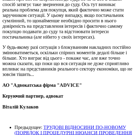
спосіб затягує таке звернення до суду. Ось тут виникає
реальна проблема для покупця, який фактично може стати
заручником ситуації. У цьому випадку, якщо постачальник
сумлінний, то щонайменше необхідно просити в нього
довіреність на представлення інтересів і фактично самому
покупцю подавати до суду та відстоювати інтереси
постачальника (але нібито у своїх інтересах).
У будь-якому разі ситуація з блокуванням накладних постійно
змінюватиметься, оскільки спірних моментів дедалі більше і
більше. Хто виграє від цього - покаже час, але вже точно
можна сказати, що поки що вся ситуація не дуже сприятливо
впливає на представників реального сектору економіки, що не
зовсім тішить...
АО "Адвокатська фірма "ADVICE"
Керуючий партнер, адвокат
Віталій Кулаков
Предыдущее:
ТРУДОВІ ВІДНОСИНИ ПО-НОВОМУ
(ПОРЯДОК І ПРОЦЕДУРНІ НЮАНСИ ПРОВЕДЕННЯ