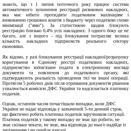
знають, що з 1 липня поточного року працює система
автоматичного зупинення реєстрації ризикових накладних,
яка має нібито протидіяти податковим махінаціям і
вимиванню грошових коштів з бюджету через податкові схеми
мінімізації ("ями"). За статистикою щодня блокують
реєстрацію близько 0,4% усіх накладних. З одного боку це не
багато, але з іншого - під блокування потрапляє велика
кількість накладних підприємств реального сектору
економіки.
Як відомо, у разі блокування реєстрації накладної/розрахунку
коригування в Єдиному реєстрі податкових накладних,
підприємство зобов'язане подати в електронному вигляді
документи та пояснення до податкового органу, які
підтверджують реальність проведення тієї чи іншої операції.
Протягом 5 робочих днів після отримання документів рішення
ухвалюється комісією ДФС України та надсилається платнику
податків.
Однак, останнім часом почастішали випадки, коли ДФС
України не надає відповідь у зазначений 5-ти денний строк,
що фактично робить платника податків заручником ситуації.
Платник податків у такому випадку не знає що робити, не
знає скільки чекати, не знає, яка відповідь до нього надійде із
запізненням і чи прийде взагалі.