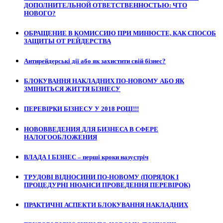
ДОПОЛНИТЕЛЬНОЙ ОТВЕТСТВЕННОСТЬЮ: ЧТО
НОВОГО?
ОБРАЩЕНИЕ В КОМИССИЮ ПРИ МИНЮСТЕ, КАК СПОСОБ
ЗАЩИТЫ ОТ РЕЙДЕРСТВА
Антирейдерські дії або як захистити свій бізнес?
БЛОКУВАННЯ НАКЛАДНИХ ПО-НОВОМУ АБО ЯК
ЗМІНИТЬСЯ ЖИТТЯ БІЗНЕСУ
ПЕРЕВІРКИ БІЗНЕСУ У 2018 РОЦІ!!!
НОВОВВЕДЕНИЯ ДЛЯ БИЗНЕСА В СФЕРЕ
НАЛОГООБЛОЖЕНИЯ
ВЛАДА І БІЗНЕС – перші кроки назустріч
ТРУДОВІ ВІДНОСИНИ ПО-НОВОМУ (ПОРЯДОК І
ПРОЦЕДУРНІ НЮАНСИ ПРОВЕДЕННЯ ПЕРЕВІРОК)
ПРАКТИЧНІ АСПЕКТИ БЛОКУВАННЯ НАКЛАДНИХ