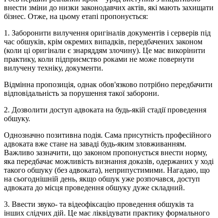
внести зміни до низки законодавчих актів, які мають захищати
бізнес. Отже, на цьому етапі пропонується:
1. Заборонити вилучення оригіналів документів і серверів під
час обшуків, крім окремих випадків, передбачених законом
(коли ці оригінали є знаряддям злочину). Це має викорінити
практику, коли підприємство роками не може повернути
вилучену техніку, документи.
Відмінна пропозиція, однак обов'язково потрібно передбачити
відповідальність за порушення такої заборони.
2. Дозволити доступ адвоката на будь-якій стадії проведення
обшуку.
Однозначно позитивна подія. Сама присутність професійного
адвоката вже стане на заваді будь-яким зловживанням.
Важливо зазначити, що законом пропонується внести норму,
яка передбачає можливість визнання доказів, одержаних у ході
такого обшуку (без адвоката), неприпустимими. Нагадаю, що
на сьогоднішній день, якщо обшук уже розпочався, доступ
адвоката до місця проведення обшуку дуже складний.
3. Ввести звуко- та відеофіксацію проведення обшуків та
інших слідчих дій. Це має ліквідувати практику формального