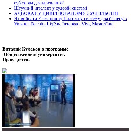
суб'єктам декларування?
Штучний інтелект у судовій системі
АДВОКАТ У ЦИВІЛІЗОВАНОМУ СУСПІЛЬСТВІ
Як вибрати Електронну Платіжну систему для бізнесу в
Україні. Bitcoin, LiqPay, Інтеркас, Visa, MasterCard
Останні відео
Виталий Кулаков в программе
-Общественный университет.
Права детей-