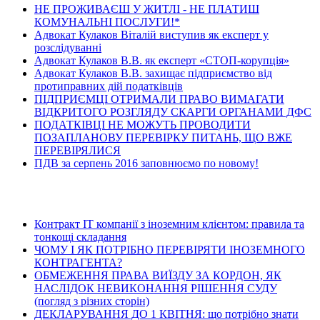
НЕ ПРОЖИВАЄШ У ЖИТЛІ - НЕ ПЛАТИШ
КОМУНАЛЬНІ ПОСЛУГИ!*
Адвокат Кулаков Віталій виступив як експерт у
розслідуванні
Адвокат Кулаков В.В. як експерт «СТОП-корупція»
Адвокат Кулаков В.В. захищає підприємство від
протиправних дій податківців
ПІДПРИЄМЦІ ОТРИМАЛИ ПРАВО ВИМАГАТИ
ВІДКРИТОГО РОЗГЛЯДУ СКАРГИ ОРГАНАМИ ДФС
ПОДАТКІВЦІ НЕ МОЖУТЬ ПРОВОДИТИ
ПОЗАПЛАНОВУ ПЕРЕВІРКУ ПИТАНЬ, ЩО ВЖЕ
ПЕРЕВІРЯЛИСЯ
ПДВ за серпень 2016 заповнюємо по новому!
Останні статті
Контракт ІТ компанії з іноземним клієнтом: правила та
тонкощі складання
ЧОМУ І ЯК ПОТРІБНО ПЕРЕВІРЯТИ ІНОЗЕМНОГО
КОНТРАГЕНТА?
ОБМЕЖЕННЯ ПРАВА ВИЇЗДУ ЗА КОРДОН, ЯК
НАСЛІДОК НЕВИКОНАННЯ РІШЕННЯ СУДУ
(погляд з різних сторін)
ДЕКЛАРУВАННЯ ДО 1 КВІТНЯ: що потрібно знати