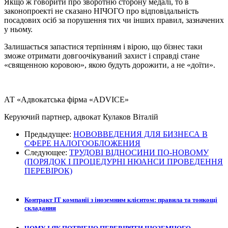
Якщо ж говорити про зворотню сторону медалі, то в
законопроекті не сказано НІЧОГО про відповідальність
посадових осіб за порушення тих чи інших правил, зазначених
у ньому.
Залишається запастися терпінням і вірою, що бізнес таки
зможе отримати довгоочікуваний захист і справді стане
«священною коровою», якою будуть дорожити, а не «доїти».
АТ «Адвокатська фірма «ADVICE»
Керуючий партнер, адвокат Кулаков Віталій
Предыдущее:
НОВОВВЕДЕНИЯ ДЛЯ БИЗНЕСА В
СФЕРЕ НАЛОГООБЛОЖЕНИЯ
Следующее:
ТРУДОВІ ВІДНОСИНИ ПО-НОВОМУ
(ПОРЯДОК І ПРОЦЕДУРНІ НЮАНСИ ПРОВЕДЕННЯ
ПЕРЕВІРОК)
Контракт ІТ компанії з іноземним клієнтом: правила та тонкощі
складання