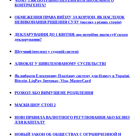
ЧОМУ І ЯК ПОТРІБНО ПЕРЕВІРЯТИ ІНОЗЕМНОГО
КОНТРАГЕНТА?
ОБМЕЖЕННЯ ПРАВА ВИЇЗДУ ЗА КОРДОН, ЯК НАСЛІДОК
НЕВИКОНАННЯ РІШЕННЯ СУДУ (погляд з різних сторін)
ДЕКЛАРУВАННЯ ДО 1 КВІТНЯ: що потрібно знати суб'єктам
декларування?
Штучний інтелект у судовій системі
АДВОКАТ У ЦИВІЛІЗОВАНОМУ СУСПІЛЬСТВІ
Як вибрати Електронну Платіжну систему для бізнесу в Україні.
Bitcoin, LiqPay, Інтеркас, Visa, MasterCard
РОЗКОЛ АБО ВИМУШЕНЕ РОЗДІЛЕННЯ
МАСКИ-ШОУ СТОП 2
НОВІ ПРАВИЛА ВАЛЮТНОГО РЕГУЛЮВАННЯ АБО БЕЗВІЗ
ДЛЯ КАПІТАЛУ
НОВЫЙ ЗАКОН ОБ ОБЩЕСТВАХ С ОГРАНИЧЕННОЙ И