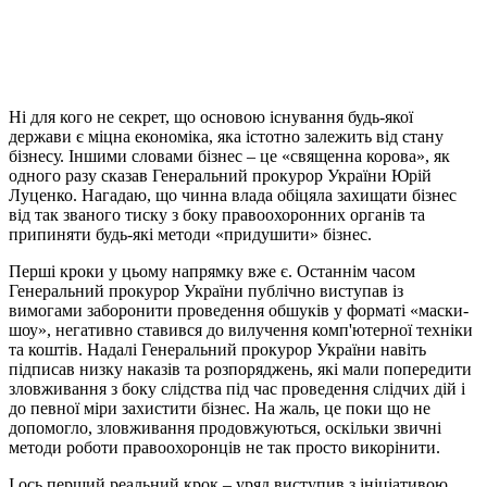
Ні для кого не секрет, що основою існування будь-якої
держави є міцна економіка, яка істотно залежить від стану
бізнесу. Іншими словами бізнес – це «священна корова», як
одного разу сказав Генеральний прокурор України Юрій
Луценко. Нагадаю, що чинна влада обіцяла захищати бізнес
від так званого тиску з боку правоохоронних органів та
припиняти будь-які методи «придушити» бізнес.
Перші кроки у цьому напрямку вже є. Останнім часом
Генеральний прокурор України публічно виступав із
вимогами заборонити проведення обшуків у форматі «маски-
шоу», негативно ставився до вилучення комп'ютерної техніки
та коштів. Надалі Генеральний прокурор України навіть
підписав низку наказів та розпоряджень, які мали попередити
зловживання з боку слідства під час проведення слідчих дій і
до певної міри захистити бізнес. На жаль, це поки що не
допомогло, зловживання продовжуються, оскільки звичні
методи роботи правоохоронців не так просто викорінити.
І ось перший реальний крок – уряд виступив з ініціативою