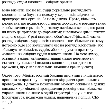
розгляду судом клопотань слідчих органів.
Маю визнати, що не всі судді формально розглядають
клопотання та йдуть на поводу у керівників слідчих та
прокурорських органів. За це їм дякую. Проте, кількість
клопотань, що подаються органами досудового розслідування
та обмеження термінів їх розгляду настільки велика, що рано
чи пізно це призведе до формалізму, нівелюючи цим інститут
слідчого судді. У разі введення обов'язкової фіксації, час на
розгляд слідчим суддею всіх клопотань ще збільшиться, тому
потрібно буде або збільшувати час на розгляд клопотань, або
збільшувати кількість суддів, або ліквідувати практику
«завалення» слідчих суддів клопотаннями. На мою думку,
останній варіант найприйнятніший (якщо переглянути
статистику кількості поданих клопотань, складається
враження, що у нас найбільша злочинна країна у світі).
Окрім того, Міністр юстиції України виступив з ініціативою
припинити практику повторного відкриття кримінальних
проваджень. Це також позитивний момент, оскільки в деяких
випадках кримінальні провадження розслідуються кількома
управліннями не лише в одній структурі, а й у кількох
(прокуратура, податкова міліція, національна поліція, СБУ
тощо).