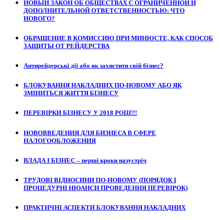
НОВЫЙ ЗАКОН ОБ ОБЩЕСТВАХ С ОГРАНИЧЕННОЙ И
ДОПОЛНИТЕЛЬНОЙ ОТВЕТСТВЕННОСТЬЮ: ЧТО
НОВОГО?
ОБРАЩЕНИЕ В КОМИССИЮ ПРИ МИНЮСТЕ, КАК СПОСОБ
ЗАЩИТЫ ОТ РЕЙДЕРСТВА
Антирейдерські дії або як захистити свій бізнес?
БЛОКУВАННЯ НАКЛАДНИХ ПО-НОВОМУ АБО ЯК
ЗМІНИТЬСЯ ЖИТТЯ БІЗНЕСУ
ПЕРЕВІРКИ БІЗНЕСУ У 2018 РОЦІ!!!
НОВОВВЕДЕНИЯ ДЛЯ БИЗНЕСА В СФЕРЕ
НАЛОГООБЛОЖЕНИЯ
ВЛАДА І БІЗНЕС – перші кроки назустріч
ТРУДОВІ ВІДНОСИНИ ПО-НОВОМУ (ПОРЯДОК І
ПРОЦЕДУРНІ НЮАНСИ ПРОВЕДЕННЯ ПЕРЕВІРОК)
ПРАКТИЧНІ АСПЕКТИ БЛОКУВАННЯ НАКЛАДНИХ