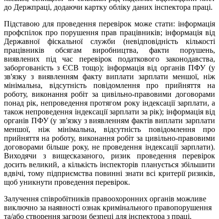
до Держпраці, додаючи картку обліку даних інспектора праці.
Підставою для проведення перевірок може стати: інформація
профспілок про порушення прав працівників; інформація від
Державної фіскальної служби (невідповідність кількості
працівників обсягам виробництва, факти порушень,
виявлених під час перевірок податкового законодавства,
заборгованість з ЄСВ тощо); інформація від органів ПФУ (у
зв'язку з виявленням факту виплати зарплати меншої, ніж
мінімальна, відсутність повідомлення про прийняття на
роботу, виконання робіт за цивільно-правовими договорами
понад рік, непроведення протягом року індексації зарплати, а
також непроведення індексації зарплати за рік); інформація від
органів ПФУ (у зв'язку з виявленням фактів виплати зарплати
меншої, ніж мінімальна, відсутність повідомлення про
прийняття на роботу, виконання робіт за цивільно-правовими
договорами більше року, не проведення індексації зарплати).
Виходячи з вищесказаного, ризик проведення перевірок
досить великий, а кількість інспекторів планується збільшити
вдвічі, тому підприємства повинні знати всі критерії ризиків,
щоб уникнути проведення перевірок.
Залучення співробітників правоохоронних органів можливе
виключно за наявності ознак кримінального правопорушення
та/або створення загрози безпеці для інспектора з праці.