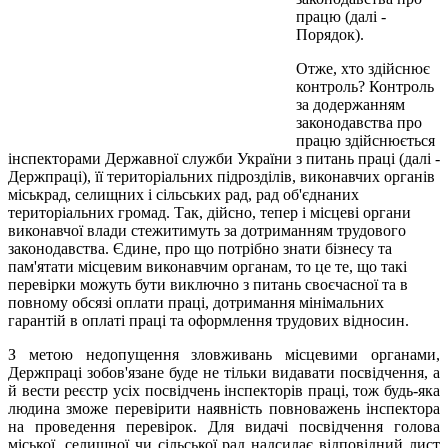
працю (далі -
Порядок).
Отже, хто здійснює
контроль? Контроль
за додержанням
законодавства про
працю здійснюється
інспекторами Державної служби України з питань праці (далі -
Держпраці), її територіальних підрозділів, виконавчих органів
міськрад, селищних і сільських рад, рад об'єднаних
територіальних громад. Так, дійсно, тепер і місцеві органи
виконавчої влади стежитимуть за дотриманням трудового
законодавства. Єдине, про що потрібно знати бізнесу та
пам'ятати місцевим виконавчим органам, то це те, що такі
перевірки можуть бути виключно з питань своєчасної та в
повному обсязі оплати праці, дотримання мінімальних
гарантій в оплаті праці та оформлення трудових відносин.
З метою недопущення зловживань місцевими органами,
Держпраці зобов'язане буде не тільки видавати посвідчення, а
й вести реєстр усіх посвідчень інспекторів праці, тож будь-яка
людина зможе перевірити наявність повноважень інспектора
на проведення перевірок. Для видачі посвідчення голова
міської, селищної чи сільської рад надсилає відповідний лист