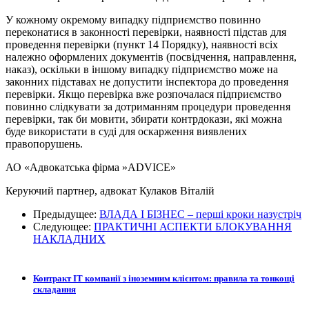
У кожному окремому випадку підприємство повинно
переконатися в законності перевірки, наявності підстав для
проведення перевірки (пункт 14 Порядку), наявності всіх
належно оформлених документів (посвідчення, направлення,
наказ), оскільки в іншому випадку підприємство може на
законних підставах не допустити інспектора до проведення
перевірки. Якщо перевірка вже розпочалася підприємство
повинно слідкувати за дотриманням процедури проведення
перевірки, так би мовити, збирати контрдокази, які можна
буде використати в суді для оскарження виявлених
правопорушень.
АО «Адвокатська фірма »ADVICE»
Керуючий партнер, адвокат Кулаков Віталій
Предыдущее:
ВЛАДА І БІЗНЕС – перші кроки назустріч
Следующее:
ПРАКТИЧНІ АСПЕКТИ БЛОКУВАННЯ
НАКЛАДНИХ
Контракт ІТ компанії з іноземним клієнтом: правила та тонкощі
складання