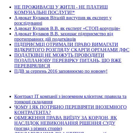
НЕ ПРОЖИВАЄШ У ЖИТЛІ - НЕ ПЛАТИШ
КОМУНАЛЬНІ ПОСЛУГИ!*
Адвокат Кулаков Віталій виступив як експерт у
розслідуванні
Адвокат Кулаков В.В. як експерт «СТОП-корупція»
Адвокат Кулаков В.В. захищає підприємство від
протиправних дій податківців
ПІДПРИЄМЦІ ОТРИМАЛИ ПРАВО ВИМАГАТИ
ВІДКРИТОГО РОЗГЛЯДУ СКАРГИ ОРГАНАМИ ДФС
ПОДАТКІВЦІ НЕ МОЖУТЬ ПРОВОДИТИ
ПОЗАПЛАНОВУ ПЕРЕВІРКУ ПИТАНЬ, ЩО ВЖЕ
ПЕРЕВІРЯЛИСЯ
ПДВ за серпень 2016 заповнюємо по новому!
Останні статті
Контракт ІТ компанії з іноземним клієнтом: правила та
тонкощі складання
ЧОМУ І ЯК ПОТРІБНО ПЕРЕВІРЯТИ ІНОЗЕМНОГО
КОНТРАГЕНТА?
ОБМЕЖЕННЯ ПРАВА ВИЇЗДУ ЗА КОРДОН, ЯК
НАСЛІДОК НЕВИКОНАННЯ РІШЕННЯ СУДУ
(погляд з різних сторін)