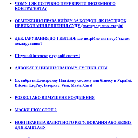
ЧОМУ І ЯК ПОТРІБНО ПЕРЕВІРЯТИ ІНОЗЕМНОГО
КОНТРАГЕНТА?
ОБМЕЖЕННЯ ПРАВА ВИЇЗДУ ЗА КОРДОН, ЯК НАСЛІДОК
НЕВИКОНАННЯ РІШЕННЯ СУДУ (погляд з різних сторін)
ДЕКЛАРУВАННЯ ДО 1 КВІТНЯ: що потрібно знати суб'єктам
декларування?
Штучний інтелект у судовій системі
АДВОКАТ У ЦИВІЛІЗОВАНОМУ СУСПІЛЬСТВІ
Як вибрати Електронну Платіжну систему для бізнесу в Україні.
Bitcoin, LiqPay, Інтеркас, Visa, MasterCard
РОЗКОЛ АБО ВИМУШЕНЕ РОЗДІЛЕННЯ
МАСКИ-ШОУ СТОП 2
НОВІ ПРАВИЛА ВАЛЮТНОГО РЕГУЛЮВАННЯ АБО БЕЗВІЗ
ДЛЯ КАПІТАЛУ