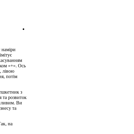
є наміри
імітує
скасуванням
аком «+». Ось
, лівою
я, потім
бешкетник з
я та розвиток
онливим. Ви
знесу та
ак, на