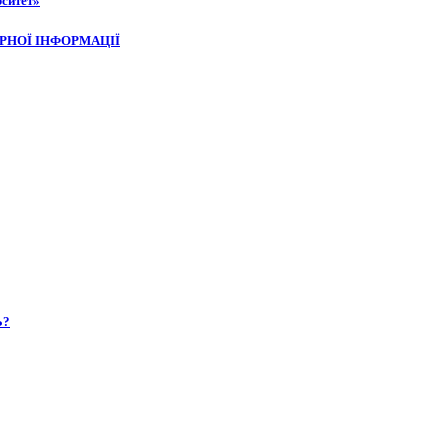
рситет»
РНОЇ ІНФОРМАЦІЇ
Ь?