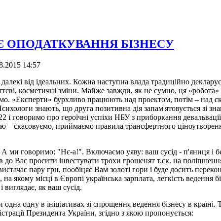
Є ОПОДАТКУВАННЯ БІЗНЕСУ
8.2015 14:57
, далекі від ідеальних. Кожна наступна влада традиційно деклару
єві, косметичні зміни. Майже завжди, як не сумно, ця «робота» 
уємо. «Експерти» бурхливо працюють над проектом, потім – над 
 Психологи знають, що друга позитивна дія запам'ятовується зі зн
2 і говоримо про героїчні успіхи НБУ з приборкання девальвації
ою – скасовуємо, приймаємо правила трансфертного ціноутворенн
, А ми говоримо: "Нє-а!". Включаємо уяву: ваш сусід - п'яниця і 
ов до Вас просити інвестувати трохи грошенят т.ск. на поліпшенн
вистачає пару грн, пообіцяє Вам золоті гори і буде досить перек
на якому місці в Європі українська зарплата, легкість ведення бі
і виглядає, як ваш сусід.
одна одну в ініціативах зі спрощення ведення бізнесу в країні. Т
істрації Президента України, згідно з якою пропонується: