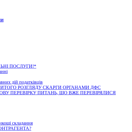
ИИ
анні новини
ЬНІ ПОСЛУГИ!*
анні
вних дій податківців
РИТОГО РОЗГЛЯДУ СКАРГИ ОРГАНАМИ ДФС
ВУ ПЕРЕВІРКУ ПИТАНЬ, ЩО ВЖЕ ПЕРЕВІРЯЛИСЯ
танні статті
онкощі складання
КОНТРАГЕНТА?