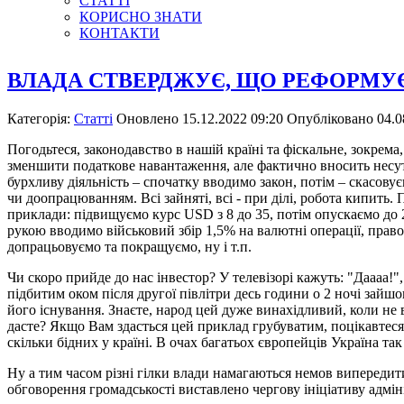
СТАТТІ
КОРИСНО ЗНАТИ
КОНТАКТИ
ВЛАДА СТВЕРДЖУЄ, ЩО РЕФОРМУ
Категорія:
Статті
Оновлено 15.12.2022 09:20
Опубліковано 04.0
Погодьтеся, законодавство в нашій країні та фіскальне, зокрема
зменшити податкове навантаження, але фактично вносить несутт
бурхливу діяльність – спочатку вводимо закон, потім – скасов
чи доопрацюванням. Всі зайняті, всі - при ділі, робота кипить.
приклади: підвищуємо курс USD з 8 до 35, потім опускаємо до 2
рукою вводимо військовий збір 1,5% на валютні операції, прав
допрацьовуємо та покращуємо, ну і т.п.
Чи скоро прийде до нас інвестор? У телевізорі кажуть: "Даааа!"
підбитим оком після другої півлітри десь години о 2 ночі зайш
його існування. Знаєте, народ цей дуже винахідливий, коли не 
дасте? Якщо Вам здасться цей приклад грубуватим, поцікавтеся, 
скільки бідних у країні. В очах багатьох європейців Україна так 
Ну а тим часом різні гілки влади намагаються немов випередити 
обговорення громадськості виставлено чергову ініціативу адмін