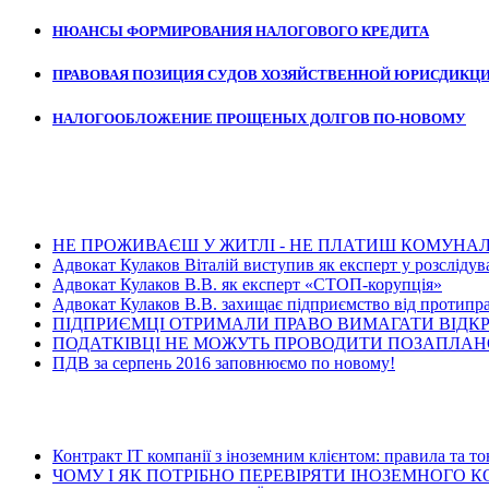
НЮАНСЫ ФОРМИРОВАНИЯ НАЛОГОВОГО КРЕДИТА
ПРАВОВАЯ ПОЗИЦИЯ СУДОВ ХОЗЯЙСТВЕННОЙ ЮРИСДИКЦ
НАЛОГООБЛОЖЕНИЕ ПРОЩЕНЫХ ДОЛГОВ ПО-НОВОМУ
Ост
НЕ ПРОЖИВАЄШ У ЖИТЛІ - НЕ ПЛАТИШ КОМУНАЛ
Адвокат Кулаков Віталій виступив як експерт у розслідув
Адвокат Кулаков В.В. як експерт «СТОП-корупція»
Адвокат Кулаков В.В. захищає підприємство від протипра
ПІДПРИЄМЦІ ОТРИМАЛИ ПРАВО ВИМАГАТИ ВІДК
ПОДАТКІВЦІ НЕ МОЖУТЬ ПРОВОДИТИ ПОЗАПЛАНО
ПДВ за серпень 2016 заповнюємо по новому!
Ос
Контракт ІТ компанії з іноземним клієнтом: правила та т
ЧОМУ І ЯК ПОТРІБНО ПЕРЕВІРЯТИ ІНОЗЕМНОГО 