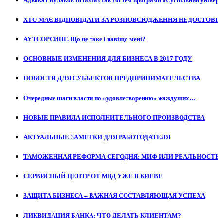
Адвокат Кулаков Віталій став гостем програми «Суспільний уніве
ХТО МАЄ ВІДПОВІДАТИ ЗА РОЗПОВСЮДЖЕННЯ НЕДОСТОВІ
АУТСОРСИНГ. Що це таке і навіщо мені?
ОСНОВНЫЕ ИЗМЕНЕНИЯ ДЛЯ БИЗНЕСА В 2017 ГОДУ
НОВОСТИ ДЛЯ СУБЪЕКТОВ ПРЕДПРИНИМАТЕЛЬСТВА
Очередные шаги власти по «удовлетворению» жаждущих…
НОВЫЕ ПРАВИЛА ИСПОЛНИТЕЛЬНОГО ПРОИЗВОДСТВА
АКТУАЛЬНЫЕ ЗАМЕТКИ ДЛЯ РАБОТОДАТЕЛЯ
ТАМОЖЕННАЯ РЕФОРМА СЕГОДНЯ: МИФ ИЛИ РЕАЛЬНОСТ
СЕРВИСНЫЙ ЦЕНТР ОТ МВД УЖЕ В КИЕВЕ
ЗАЩИТА БИЗНЕСА – ВАЖНАЯ СОСТАВЛЯЮЩАЯ УСПЕХА
ЛИКВИДАЦИЯ БАНКА: ЧТО ДЕЛАТЬ КЛИЕНТАМ?