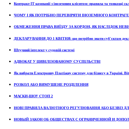
Контракт ІТ компанії з іноземним клієнтом: правила та тонкощі с
ЧОМУ І ЯК ПОТРІБНО ПЕРЕВІРЯТИ ІНОЗЕМНОГО КОНТРАГ
ОБМЕЖЕННЯ ПРАВА ВИЇЗДУ ЗА КОРДОН, ЯК НАСЛІДОК НЕВИКО
ДЕКЛАРУВАННЯ ДО 1 КВІТНЯ: що потрібно знати суб'єктам дек
Штучний інтелект у судовій системі
АДВОКАТ У ЦИВІЛІЗОВАНОМУ СУСПІЛЬСТВІ
Як вибрати Електронну Платіжну систему для бізнесу в Україні. Bitc
РОЗКОЛ АБО ВИМУШЕНЕ РОЗДІЛЕННЯ
МАСКИ-ШОУ СТОП 2
НОВІ ПРАВИЛА ВАЛЮТНОГО РЕГУЛЮВАННЯ АБО БЕЗВІЗ ДЛ
НОВЫЙ ЗАКОН ОБ ОБЩЕСТВАХ С ОГРАНИЧЕННОЙ И ДОП