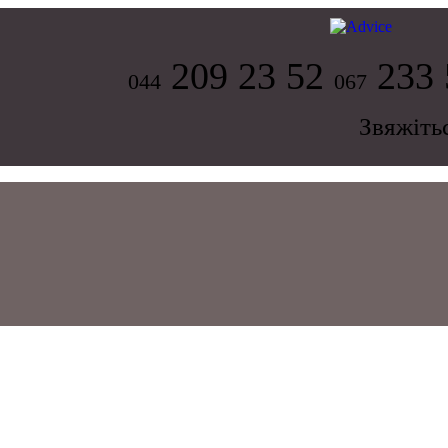
209 23 52
233 
044
067
Звяжіть