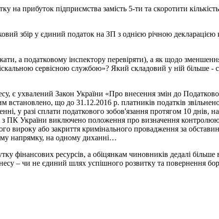
тку на прибуток підприємства замість 5-ти та скоротити кількіст
ськовий збір у єдиний податок на ЗП з однією річною декларацією
жати, а податковому інспектору перевіряти), а як щодо зменшенн
«фіскальною сервісною службою»? Який складовий у ній більше - с
су, є ухвалений Закон України «Про внесення змін до Податково
 встановлено, що до 31.12.2016 р. платників податків звільнено
ні, у разі сплати податкового зобов'язання протягом 10 днів, н
о, з ПК України виключено положення про визначення контролю
ного вироку або закриття кримінального провадження за обстави
ному напрямку, на одному диханні…
тку фінансових ресурсів, а обіцянкам чиновників дедалі більше в
знесу – чи не єдиний шлях успішного розвитку та повернення бор