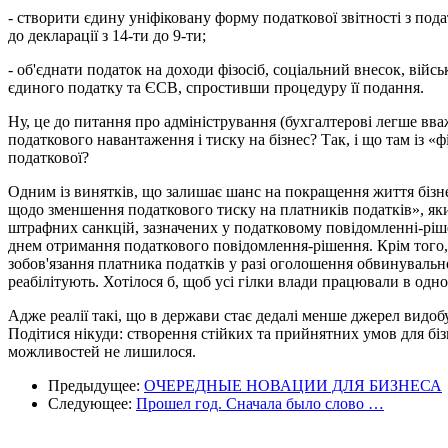
- створити єдину уніфіковану форму податкової звітності з пода
до декларації з 14-ти до 9-ти;
- об'єднати податок на доходи фізосіб, соціальний внесок, вій
єдиного податку та ЄСВ, спростивши процедуру її подання.
Ну, це до питання про адміністрування (бухгалтерові легше вва
податкового навантаження і тиску на бізнес? Так, і що там із 
податкової?
Одним із винятків, що залишає шанс на покращення життя бізне
щодо зменшення податкового тиску на платників податків», яким
штрафних санкцій, зазначених у податковому повідомленні-рішен
днем отримання податкового повідомлення-рішення. Крім тог
зобов'язання платника податків у разі оголошення обвинуваль
реабілітують. Хотілося б, щоб усі гілки влади працювали в од
Адже реалії такі, що в держави стає дедалі менше джерел видобу
Подітися нікуди: створення стійких та прийнятних умов для бі
можливостей не лишилося.
Предыдущее:
ОЧЕРЕДНЫЕ НОВАЦИИ ДЛЯ БИЗНЕСА
Следующее:
Прошел год. Сначала было слово …