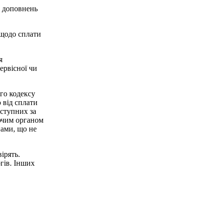
ь доповнень
 щодо сплати
я
ервісної чи
го кодексу
 від сплати
аступних за
ючим органом
нами, що не
ірять.
гів. Інших