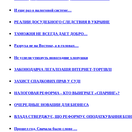
И еще раз о налоговой системе…
РЕАЛИИ ДОСУДЕБНОГО СЛЕДСТВИЯ В УКРАИНЕ
ТАМОЖНЯ НЕ ВСЕГДА ДАЕТ ДОБРО…
Разруха не на Востоке, а в головах…
Не успели утихнуть новогодние хлопушки
ЗАКОНОДАВЧА ЛЕГАЛІЗАЦІЯ ІНТЕРНЕТ-ТОРГІВЛІ
ЗАХИСТ СПАДКОВИХ ПРАВ У СУДІ
НАЛОГОВАЯ РЕФОРМА – КТО ВЫИГРАЕТ «СПАРИНГ»?
ОЧЕРЕДНЫЕ НОВАЦИИ ДЛЯ БИЗНЕСА
ВЛАДА СТВЕРДЖУЄ, ЩО РЕФОРМУЄ ОПОДАТКУВАННЯ БІЗ
Прошел год. Сначала было слово …